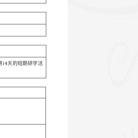
4
天的短期
研学
活
期
1