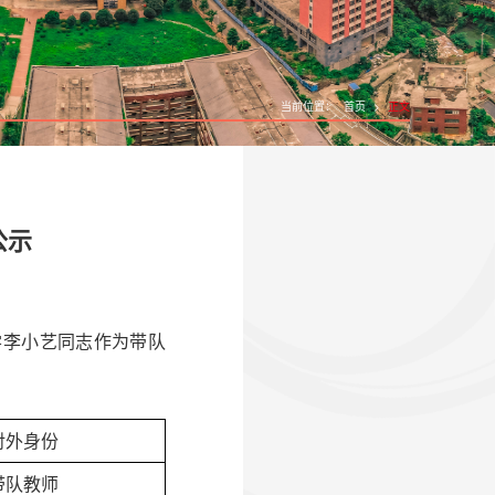
当前位置：
首页
>
正文
公示
学
李小艺同志作为带队
对外身份
带队教师