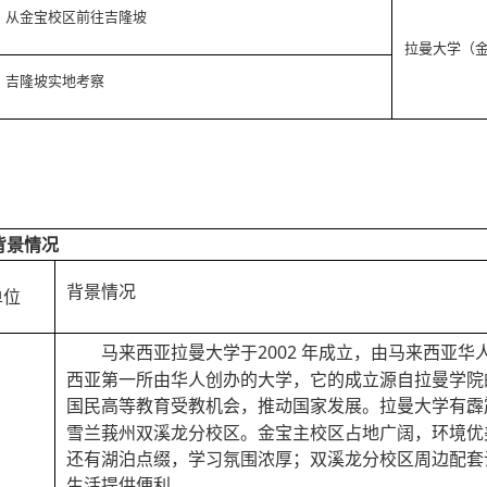
从金宝校区前往吉隆坡
拉曼大学（
吉隆坡实地考察
背景情况
背景情况
单位
2002 年成立，由马来西亚
马来西亚拉曼大学于
西亚第一所由华人创办的大学，它的成立源自拉曼学院
国民高等教育受教机会，推动国家发展。
有霹
拉曼大学
雪兰莪州双溪龙分校区。金宝主校区占地广阔，环境优
还有湖泊点缀，学习氛围浓厚；双溪龙分校区周边配套
生活提供便利。