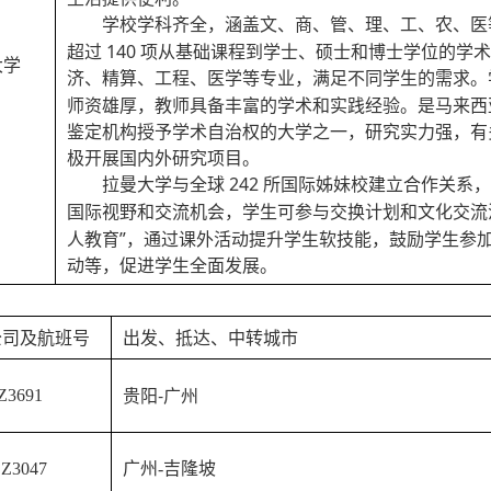
学科齐全，涵盖文、商、管、理、工、农、医
学校
超过
140 项从基础课程到学士、硕士和博士学位的学
大学
济、精算、工程、医学等专业，满足不同学生的需求。
师资雄厚，教师具备丰富的学术和实践经验。是马来西
鉴定机构授予学术自治权的大学之一，研究实力强，有
极开展国内外研究项目。
与全球
242 所国际姊妹校建立合作关系
拉曼大学
国际视野和交流机会，学生可参与交换计划和文化交流
人教育”，通过课外活动提升学生软技能，鼓励学生参
动等，促进学生全面发展。
公司及航班号
出发、抵达、中转城市
贵阳
-
广州
Z3691
Z3047
广州
-吉隆坡