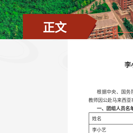
正文
李
根据中央、国务
教师因公
赴
马来西亚
一、
团组人员名
姓名
李小艺