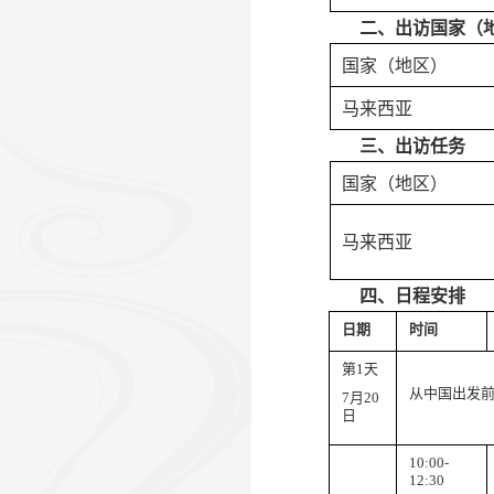
二、
出访国家（
国家（地区）
马来西亚
三、
出访任务
国家（地区）
马来西亚
四、
日程安排
日期
时间
第
1
天
从中国出发
7
月
20
日
10:00-
12:
3
0