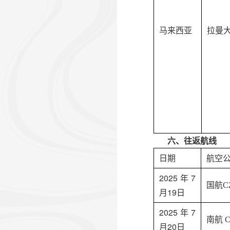
马来西亚
拉曼
六、往返航线
日期
航空
202
5
年
7
国航
C
月
19
日
2025年7
南航
C
月20日